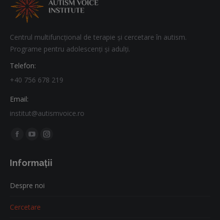
Centrul multifuncțional de terapie și cercetare în autism.
Programe pentru adolescenți și adulți.
Telefon:
+40 756 678 219
Email:
institut@autismvoice.ro
Find us on:
Facebook
YouTube
Instagram
page
page
page
Informații
opens
opens
opens
in
in
in
Despre noi
new
new
new
window
window
window
Cercetare