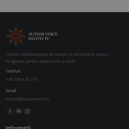
Centrul multifuncțional de terapie și cercetare în autism.
Programe pentru adolescenți și adulți.
Telefon:
+40 756 678 219
Email:
institut@autismvoice.ro
Find us on:
Facebook
YouTube
Instagram
page
page
page
Informații