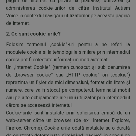
pagini de internet cu privire la plasarea, utilizarea și
administrarea cookie-urilor de către Institutul Autism
Voice în contextul navigării utilizatorilor pe această pagină
de internet.
2. Ce sunt cookie-urile?
Folosim termenul „cookie”-uri pentru a ne referi la
modulele cookie și la tehnologiile similare prin intermediul
cărora pot fi colectate informații în mod automat.
Un „Internet Cookie” (termen cunoscut și sub denumirea
de „browser cookie” sau „HTTP cookie” ori „cookie”)
reprezintă un fișier de mici dimensiuni, format din litere și
numere, care va fi stocat pe computerul, terminalul mobil
sau pe alte echipamente ale unui utilizator prin intermediul
cărora se accesează internetul.
Cookie-urile sunt instalate prin solicitarea emisă de un
web-server către un browser (de ex.: Internet Explorer,
Firefox, Chrome). Cookie-urile odată instalate au o durată
de existență determinată, rămânând „pasive”, în sensul că