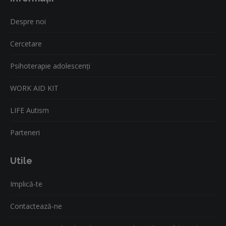
opens
opens
opens
in
in
in
Despre noi
new
new
new
window
window
window
Cercetare
Psihoterapie adolescenți
WORK AID KIT
LIFE Autism
Parteneri
Utile
Implică-te
Contactează-ne