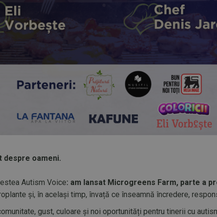
st despre oameni.
vestea Autism Voice
: am lansat Microgreens Farm, parte a pr
croplante și, în același timp, învață ce înseamnă încredere, respon
omunitate, gust, culoare și noi oportunități pentru tinerii cu auti