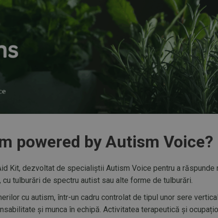
rm powered by Autism Voice?
 Kit, dezvoltat de specialiștii Autism Voice pentru a răspunde ne
cu tulburări de spectru autist sau alte forme de tulburări.
erilor cu autism, într-un cadru controlat de tipul unor sere vert
sabilitate și munca în echipă. Activitatea terapeutică și ocupațion