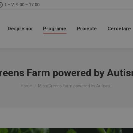
L – V: 9:00 – 17:00
Despre noi
Programe
Proiecte
Cercetare
reens Farm powered by Autis
You are here:
Home
MicroGreens Farm powered by Autism…