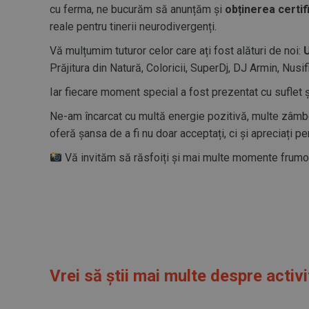
cu ferma, ne bucurăm să anunțăm și
obținerea certif
reale pentru tinerii neurodivergenți.
Vă mulțumim tuturor celor care ați fost alături de noi:
U
Prăjitura din Natură, Coloricii, SuperDj, DJ Armin, Nu
Iar fiecare moment special a fost prezentat cu suflet 
Ne-am încarcat cu multă energie pozitivă, multe zâmbet
oferă șansa de a fi nu doar acceptați, ci și apreciați p
Vă invităm să răsfoiți și mai multe momente fru
Vrei să știi mai multe despre acti