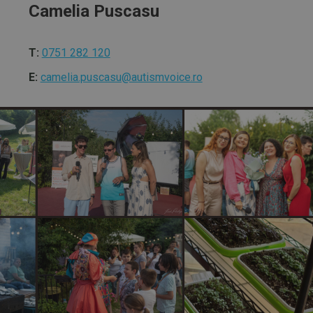
Camelia Puscasu
T:
0751 282 120
E:
camelia.puscasu@autismvoice.ro