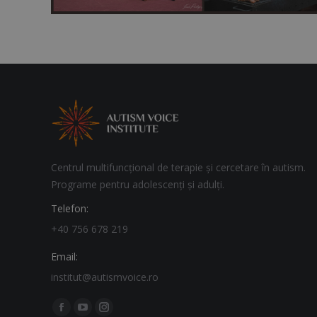
Centrul multifuncțional de terapie și cercetare în autism.
Programe pentru adolescenți și adulți.
Telefon:
+40 756 678 219
Email:
institut@autismvoice.ro
Find us on:
Facebook
YouTube
Instagram