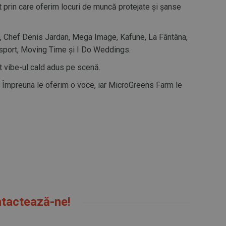
t prin care oferim locuri de muncă protejate și șanse
od, Chef Denis Jardan, Mega Image, Kafune, La Fântâna,
ansport, Moving Time și I Do Weddings.
t vibe-ul cald adus pe scenă.
i. Împreuna le oferim o voce, iar MicroGreens Farm le
ntactează-ne!