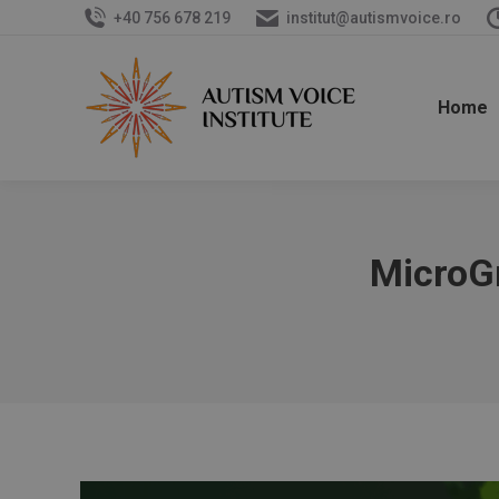
+40 756 678 219
institut@autismvoice.ro
Home
MicroG