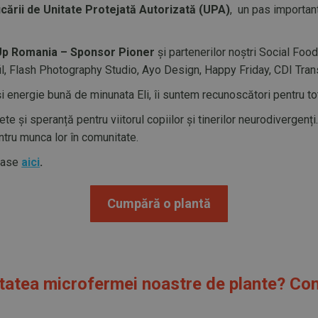
icării de Unitate Protejată Autorizată (UPA)
, un pas importan
p Romania – Sponsor Pioner
și partenerilor noștri Social Fo
sifil, Flash Photography Studio, Ayo Design, Happy Friday, CDI Tr
și energie bună de minunata Eli, îi suntem recunoscători pentru to
e și speranță pentru viitorul copiilor și tinerilor neurodivergenț
entru munca lor în comunitate.
moase
aici
.
Cumpără o plantă
vitatea microfermei noastre de plante? Co